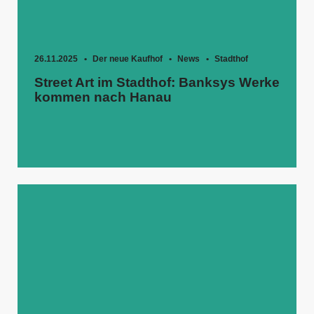
26.11.2025
Der neue Kaufhof
News
Stadthof
Street Art im Stadthof: Banksys Werke
kommen nach Hanau