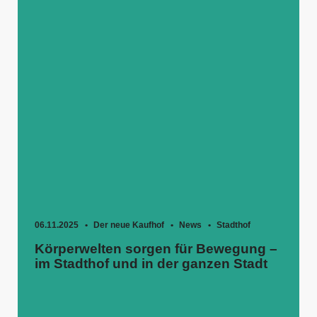
06.11.2025
Der neue Kaufhof
News
Stadthof
Körperwelten sorgen für Bewegung –
im Stadthof und in der ganzen Stadt