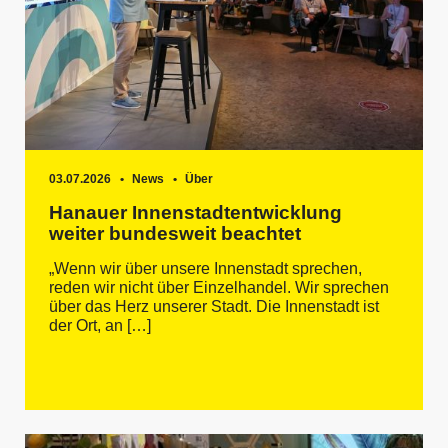
03.07.2026
News
Über
Hanauer Innenstadtentwicklung
weiter bundesweit beachtet
„Wenn wir über unsere Innenstadt sprechen,
reden wir nicht über Einzelhandel. Wir sprechen
über das Herz unserer Stadt. Die Innenstadt ist
der Ort, an […]