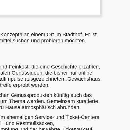
 Konzepte an einem Ort im Stadthof. Er ist
smittel suchen und probieren möchten.
nd Feinkost, die eine Geschichte erzählen,
onalen Genussideen, die bisher nur online
Stadtimpulse ausgezeichneten „Gewächshaus
reife erprobt werden.
ichen Genussprodukten künftig auch das
ey zum Thema werden. Gemeinsam kuratierte
s zu Hause atmosphärisch abrunden.
 im ehemaligen Service- und Ticket-Centers
l- und Restmüllsäcken,
ämpfung und der bewährte Ticketverkauf.