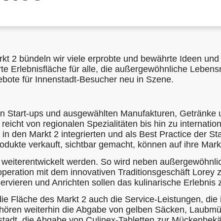
arkt 2 bündeln wir viele erprobte und bewährte Ideen und
erte Erlebnisfläche für alle, die außergewöhnliche Leben
bote für Innenstadt-Besucher neu in Szene.
on Start-ups und ausgewählten Manufakturen, Getränke u
reicht von regionalen Spezialitäten bis hin zu internati
n den Markt 2 integrierten und als Best Practice der 
dukte verkauft, sichtbar gemacht, können auf ihre Markt
ch weiterentwickelt werden. So wird neben außergewöhnl
ooperation mit dem innovativen Traditionsgeschäft Lor
Servieren und Anrichten sollen das kulinarische Erlebni
ie Fläche des Markt 2 auch die Service-Leistungen, die
ören weiterhin die Abgabe von gelben Säcken, Laubmül
nstadt, die Abgabe von Culinex-Tabletten zur Mückenbek