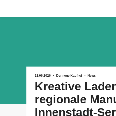
Zum
Inhalt
springen
22.06.2026
Der neue Kaufhof
News
Kreative Laden
regionale Man
Innenstadt-Ser