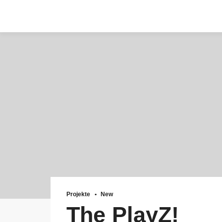
Zum
Inhalt
springen
Projekte
New
The PlayZ!