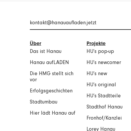
kontakt@hanauaufladen.jetzt
Über
Projekte
Das ist Hanau
HU’s pop-up
Hanau aufLADEN
HU’s newcomer
Die HMG stellt sich
HU’s new
vor
HU’s original
Erfolgsgeschichten
HU’s Stadtteile
Stadtumbau
Stadthof Hanau
Hier lädt Hanau auf
Fronhof/Kanzlei
Lorey Hanau