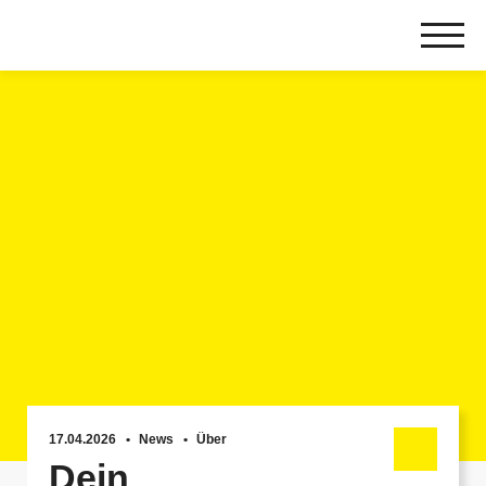
Zum
Inhalt
springen
17.04.2026
News
Über
Dein