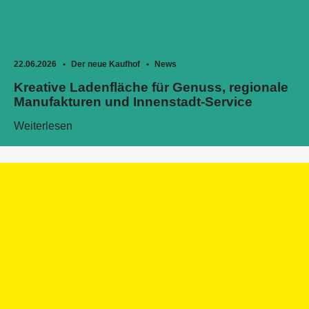
22.06.2026
Der neue Kaufhof
News
Kreative Ladenfläche für Genuss, regionale
Manufakturen und Innenstadt-Service
Weiterlesen