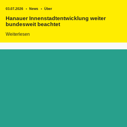
03.07.2026
News
Über
Hanauer Innenstadtentwicklung weiter
bundesweit beachtet
Weiterlesen